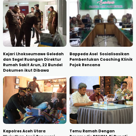
Kejari Lhokseumawe Geledah
Bappeda Asel Sosialisasikan
dan Segel Ruangan Direktur
Pembentukan Coaching Klinik
Rumah Sakit Arun, 22 Bundel
Pojok Rencana
Dokumen ikut Dibawa
Kapolres Aceh Utara
Temu Ramah Dengan