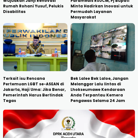
Wujudkan Janji Renovasi
Paramedis RSUCM, Pj Bupati
Rumah Rohani Yusuf, Pelukis
Minta Hadirkan Inovasi untuk
Disabilitas
Permudah Layanan
Masyarakat
Terkait isu Rencana
Bek Lalee Bek Laloe, Jangan
Pertemuan LGBT se-ASEAN di
Melanggar Lalu lintas di
Jakarta, Haji Uma: Jika Benar,
Lhokseumawe Kendaraan
Pemerintah Harus Bertindak
Anda Terpantau Kemera
Tegas
Pengawas Selama 24 Jam