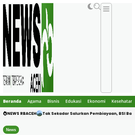
Beranda
Agama
Bisnis
Edukasi
Ekonomi
Kesehatan
NEWS RBACEH
Pemko Lhokseumawe Terima Dividen Rp2,24 
News