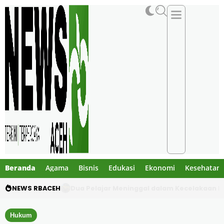
Beranda
Agama
Bisnis
Edukasi
Ekonomi
Kesehatan
NEWS RBACEH
Gibran Tegur Kadisdik Bireuen, Temukan 1 B
Hukum