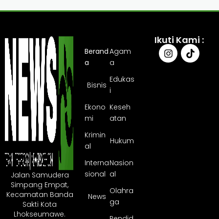
Ikuti Kami :
Berand
Agam
a
a
Edukas
Bisnis
i
Ekono
Keseh
mi
atan
Krimin
Hukum
al
Interna
Nasion
sional
al
Jalan Samudera
Simpang Empat,
Olahra
Kecamatan Banda
News
ga
Sakti Kota
Lhokseumawe.
Pendid