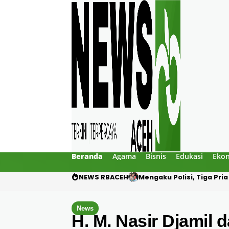
Beranda
Agama
Bisnis
Edukasi
Eko
NEWS RBACEH
Utang Rp124 Juta Beruju
News
H. M. Nasir Djami