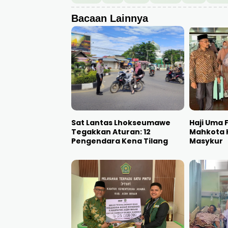
Bacaan Lainnya
Sat Lantas Lhokseumawe
Haji Uma F
Tegakkan Aturan: 12
Mahkota 
Pengendara Kena Tilang
Masykur