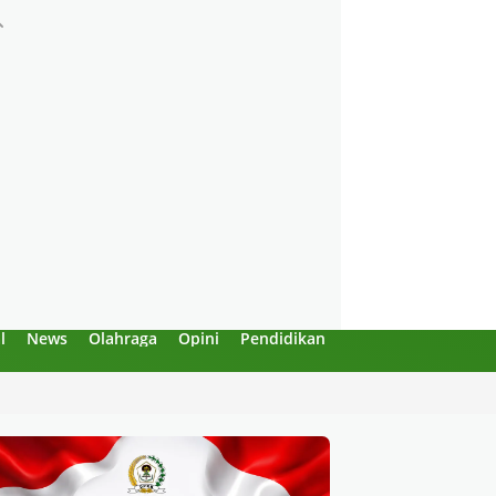
l
News
Olahraga
Opini
Pendidikan
Politik
Sejarah
an