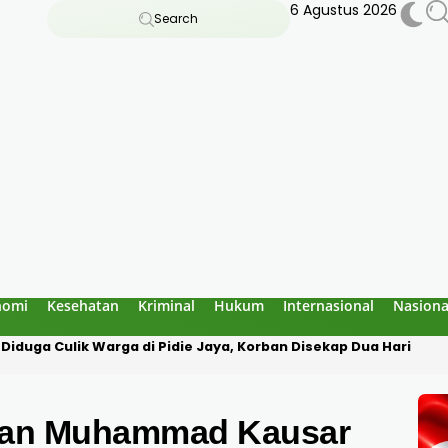
6 Agustus 2026
Search
nomi
Kesehatan
Kriminal
Hukum
Internasional
Nasiona
ng Dugaan Penculikan, Korban Diborgol Hendak Dibawa ke Med
l dan Muhammad Kausar