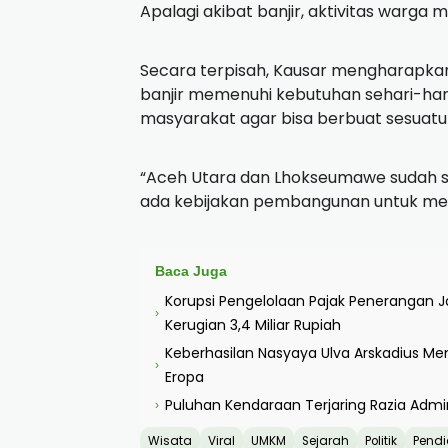
Apalagi akibat banjir, aktivitas warga m
Secara terpisah, Kausar mengharapka
banjir memenuhi kebutuhan sehari-har
masyarakat agar bisa berbuat sesuatu 
“Aceh Utara dan Lhokseumawe sudah sa
ada kebijakan pembangunan untuk meng
Baca Juga
Korupsi Pengelolaan Pajak Penerangan
›
Kerugian 3,4 Miliar Rupiah
Keberhasilan Nasyaya Ulva Arskadius M
›
Eropa
Puluhan Kendaraan Terjaring Razia Admi
›
Wisata
Viral
UMKM
Sejarah
Politik
Pendi