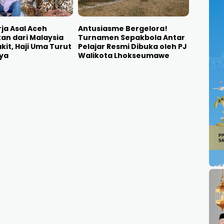
ja Asal Aceh
Antusiasme Bergelora!
an dari Malaysia
Turnamen Sepakbola Antar
kit, Haji Uma Turut
Pelajar Resmi Dibuka oleh PJ
aya
Walikota Lhokseumawe