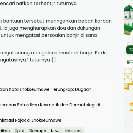
encari nafkah terhenti,” tuturnya.
n bantuan tersebut meringankan beban korban
i. Ia juga mengharapkan doa dan dukungan
untuk mengatasi persoalan banjir di sana.
ngat sering mengalami musibah banjir. Perlu
atasinya,” tuturnya. []
 Jalan Kota Lhokseumawe Terungkap: Dugaan
enembus Batas Ilmu Kosmetik dan Dermatologi di
nistrasi Pajak di Lhokseumawe
dikan
Opini
Olahraga
News
Nasional