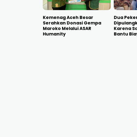
Kemenag Aceh Besar
Dua Peker
Serahkan Donasi Gempa
Dipulangk
Maroko Melalui ASAR
Karena Sa
Humanity
Bantu Bi