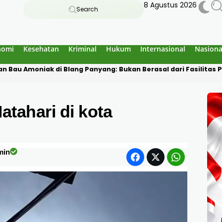
8 Agustus 2026
Search
nomi
Kesehatan
Kriminal
Hukum
Internasional
Nasiona
 Goa Jepang Lhokseumawe, Polisi Temukan Rangka yang Sudah 
tahari di kota