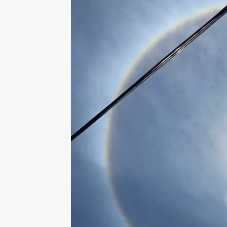
Lhokseumawe
ad
24 Agustus 2023, 14:1 WIB