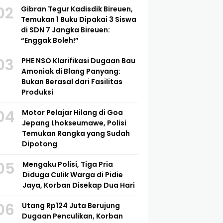
ending
01
Dua Pelajar Meninggal dalam
Kecelakaan Maut di Lhoksukon,
Motor Bersenggolan Saat
Mendahului
02
Gibran Tegur Kadisdik Bireuen,
Temukan 1 Buku Dipakai 3 Siswa
di SDN 7 Jangka Bireuen:
“Enggak Boleh!”
03
PHE NSO Klarifikasi Dugaan Bau
Amoniak di Blang Panyang:
Bukan Berasal dari Fasilitas
Produksi
04
Motor Pelajar Hilang di Goa