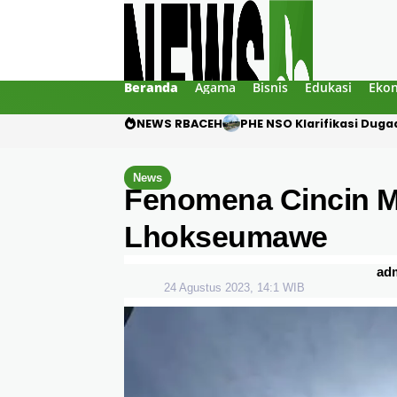
Beranda
Agama
Bisnis
Edukasi
Eko
NEWS RBACEH
Motor Pelajar Hilang di
News
Fenomena Cincin Ma