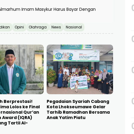
aca/iklim/gempa bumi hanya dari Portal
 berita-berita bohong atau hoax yang tidak
Marselinus Muaya.
Tr
Upacara di SDN 02 Kecamatan Matangkuli
KemenPKP Kolaborasi Realisasikan Program BSPS dan
 Almarhum Imam Masykur Harus Bayar Dengan
dikan
Opini
Olahraga
News
Nasional