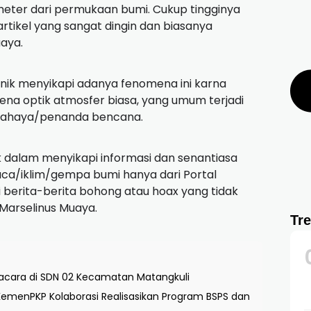
ersebut masih bisa disaksikan
Surya Surbakti S.Kom melalui Forecaster On
nomena ini dikenal dengan sebutan halo
embiasan sinar matahari oleh awan-awan di
itu biasa disebut awan tipis cirrus yang
meter dari permukaan bumi. Cukup tingginya
rtikel yang sangat dingin dan biasanya
uaya.
nik menyikapi adanya fenomena ini karna
a optik atmosfer biasa, yang umum terjadi
bahaya/penanda bencana.
k dalam menyikapi informasi dan senantiasa