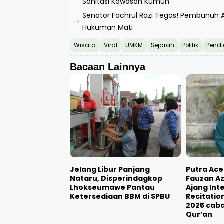
menerima update informasi terkait cu
informasi resmi BMKG dan menghindari
bisa dipertanggungjawabkan, Pungkas 
Baca Juga
Babinsa Koramil 15/MTK jadi Inspektur 
›
Wali Kota Sayuti dan Dirjen Perumahan 
›
Sanitasi Kawasan Kumuh
Senator Fachrul Razi Tegas! Pembunuh
›
Hukuman Mati
Wisata
Viral
UMKM
Sejarah
Politik
Pendi
Bacaan Lainnya