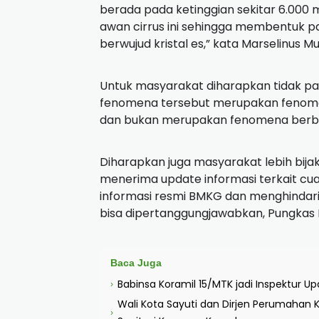
hingga pukul 12:50 WIb pemandangan t
Kepala BMKG Malikussaleh Aceh Utara, 
Duty, Marselinus Muaya mengatakan Fe
Matahari yang terjadi akibat proses p
lapisan atas/tinggi.
” Awan yang membiaskan sinar matahari 
berada pada ketinggian sekitar 6.000 
awan cirrus ini sehingga membentuk pa
berwujud kristal es,” kata Marselinus M
Untuk masyarakat diharapkan tidak pa
fenomena tersebut merupakan fenomen
dan bukan merupakan fenomena ber
Diharapkan juga masyarakat lebih bija