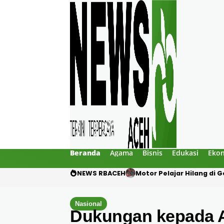
Beranda
Agama
Bisnis
Edukasi
Eko
NEWS RBACEH
Mengaku Polisi, Tiga Pri
Nasional
Dukungan kepada 