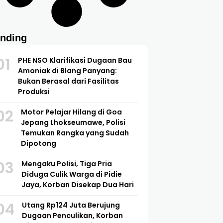
ending
01
PHE NSO Klarifikasi Dugaan Bau
Amoniak di Blang Panyang:
Bukan Berasal dari Fasilitas
Produksi
02
Motor Pelajar Hilang di Goa
Jepang Lhokseumawe, Polisi
Temukan Rangka yang Sudah
Dipotong
03
Mengaku Polisi, Tiga Pria
Diduga Culik Warga di Pidie
Jaya, Korban Disekap Dua Hari
04
Utang Rp124 Juta Berujung
Dugaan Penculikan, Korban