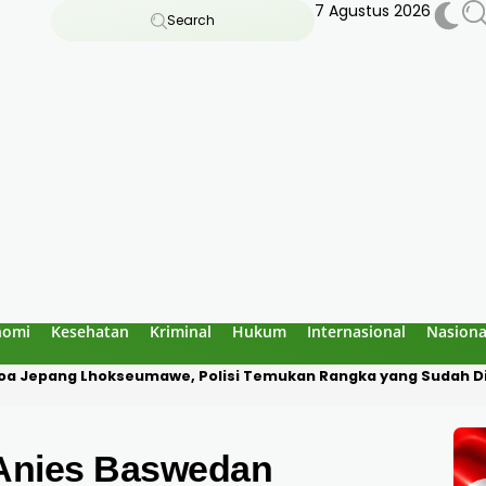
7 Agustus 2026
Search
nomi
Kesehatan
Kriminal
Hukum
Internasional
Nasiona
a Diduga Culik Warga di Pidie Jaya, Korban Disekap Dua Hari
Anies Baswedan