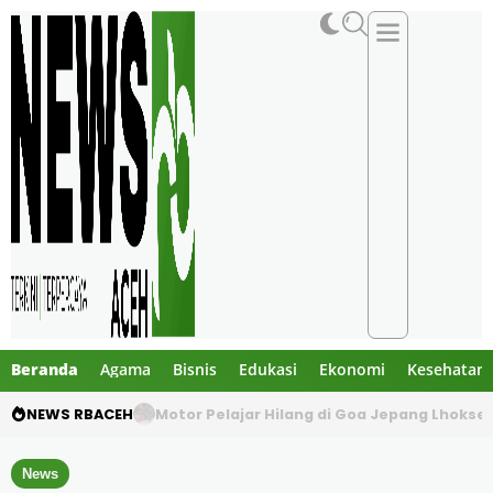
Beranda
Agama
Bisnis
Edukasi
Ekonomi
Kesehatan
NEWS RBACEH
Mengaku Polisi, Tiga Pria Diduga Culik Warg
News