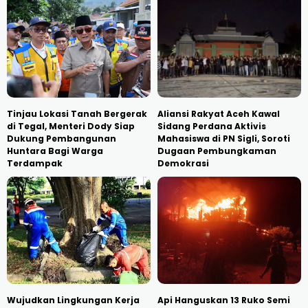
Tinjau Lokasi Tanah Bergerak
Aliansi Rakyat Aceh Kawal
di Tegal, Menteri Dody Siap
Sidang Perdana Aktivis
Dukung Pembangunan
Mahasiswa di PN Sigli, Soroti
Huntara Bagi Warga
Dugaan Pembungkaman
Terdampak
Demokrasi
Wujudkan Lingkungan Kerja
Api Hanguskan 13 Ruko Semi