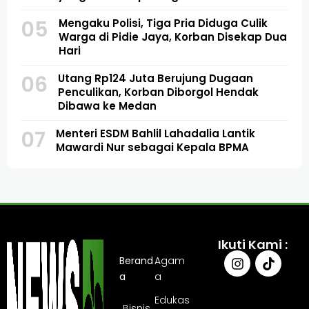
05
Mengaku Polisi, Tiga Pria Diduga Culik
Warga di Pidie Jaya, Korban Disekap Dua
Hari
06
Utang Rp124 Juta Berujung Dugaan
Penculikan, Korban Diborgol Hendak
Dibawa ke Medan
07
Menteri ESDM Bahlil Lahadalia Lantik
Mawardi Nur sebagai Kepala BPMA
Ikuti Kami :
Berand
Agam
a
a
Edukas
Bisnis