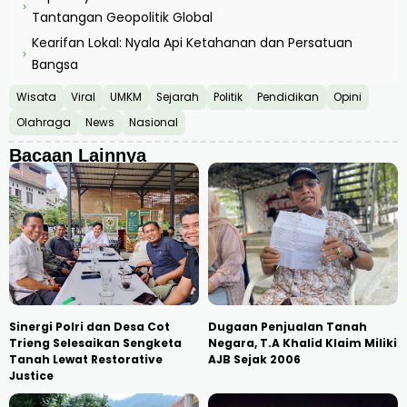
›
Tantangan Geopolitik Global
Kearifan Lokal: Nyala Api Ketahanan dan Persatuan
›
Bangsa
Wisata
Viral
UMKM
Sejarah
Politik
Pendidikan
Opini
Olahraga
News
Nasional
Bacaan Lainnya
Sinergi Polri dan Desa Cot
Dugaan Penjualan Tanah
Trieng Selesaikan Sengketa
Negara, T.A Khalid Klaim Miliki
Tanah Lewat Restorative
AJB Sejak 2006
Justice