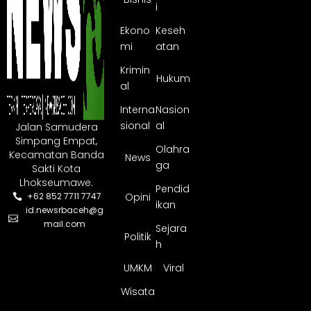
i
Ekono
Keseh
mi
atan
Krimin
Hukum
al
Interna
Nasion
sional
al
Jalan Samudera
Simpang Empat,
Olahra
Kecamatan Banda
News
ga
Sakti Kota
Lhokseumawe.
Pendid
Opini
+62 852 7711 7747
ikan
id.newsrbaceh@g
mail.com
Sejara
Politik
h
UMKM
Viral
Wisata