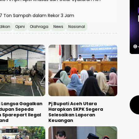
t 7 Ton Sampah dalam Rekor 3 Jam
dikan
Opini
Olahraga
News
Nasional
i Langsa Gagalkan
Pj Bupati Aceh Utara
dupan Sepeda
Harapkan SKPK Segera
 Sparepart Ilegal
Selesaikan Laporan
land
Keuangan