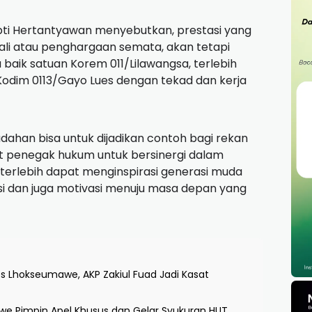
pti Hertantyawan menyebutkan, prestasi yang
li atau penghargaan semata, akan tetapi
ik satuan Korem 011/Lilawangsa, terlebih
odim 0113/Gayo Lues dengan tekad dan kerja
ahan bisa untuk dijadikan contoh bagi rekan
at penegak hukum untuk bersinergi dalam
erlebih dapat menginspirasi generasi muda
asi dan juga motivasi menuju masa depan yang
s Lhokseumawe, AKP Zakiul Fuad Jadi Kasat
e Pimpin Apel Khusus dan Gelar Syukuran HUT