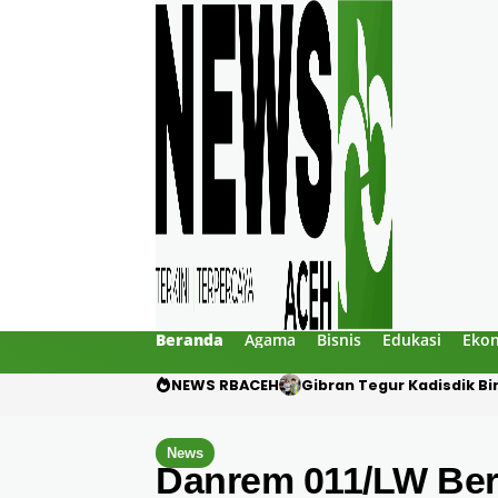
Beranda
Agama
Bisnis
Edukasi
Eko
NEWS RBACEH
PHE NSO Klarifikasi Duga
News
Danrem 011/LW Ber