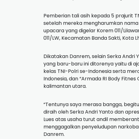
Pemberian tali asih kepada 5 prajurit T
setelah mereka mengharumkan nama sa
upacara yang digelar Korem 011/Lilaw
011/LW, Kecamatan Banda Sakti, Kota L
Dikatakan Danrem, selain Serka Andri
yang baru-baru ini ditorenya yaitu di 
kelas TNI-Polri se-Indonesia serta mer
Indonesia, dan “Armada RI Body Fitnes
kalimantan utara.
“Tentunya saya merasa bangga, begit
diraih oleh Serka Andri Yanto dan apres
Lues atas usaha turut andil memberan
menggagalkan penyeludupan narkoba je
Danrem.