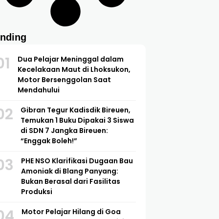
ending
01
Dua Pelajar Meninggal dalam
Kecelakaan Maut di Lhoksukon,
Motor Bersenggolan Saat
Mendahului
02
Gibran Tegur Kadisdik Bireuen,
Temukan 1 Buku Dipakai 3 Siswa
di SDN 7 Jangka Bireuen:
“Enggak Boleh!”
03
PHE NSO Klarifikasi Dugaan Bau
Amoniak di Blang Panyang:
Bukan Berasal dari Fasilitas
Produksi
04
Motor Pelajar Hilang di Goa