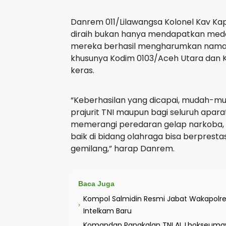
Danrem 011/Lilawangsa Kolonel Kav Ka
diraih bukan hanya mendapatkan meda
mereka berhasil mengharumkan nama ba
khusunya Kodim 0103/Aceh Utara dan K
keras.
“Keberhasilan yang dicapai, mudah-mud
prajurit TNI maupun bagi seluruh apar
memerangi peredaran gelap narkoba, t
baik di bidang olahraga bisa berprest
gemilang,” harap Danrem.
Baca Juga
Kompol Salmidin Resmi Jabat Wakapolre
›
Intelkam Baru
Komandan Pangkalan TNI AL Lhokseumaw