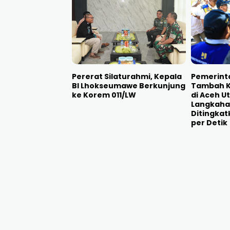
Pererat Silaturahmi, Kepala
Pemerinta
BI Lhokseumawe Berkunjung
Tambah Ka
ke Korem 011/LW
di Aceh U
Langkaha
Ditingkatk
per Detik