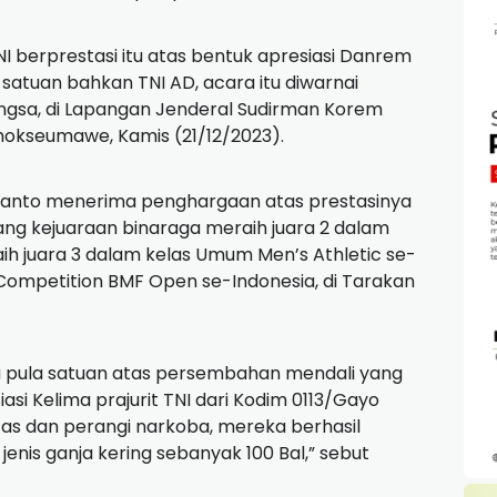
NI berprestasi itu atas bentuk apresiasi Danrem
tuan bahkan TNI AD, acara itu diwarnai
angsa, di Lapangan Jenderal Sudirman Korem
hokseumawe, Kamis (21/12/2023).
 Yanto menerima penghargaan atas prestasinya
ajang kejuaraan binaraga meraih juara 2 dalam
aih juara 3 dalam kelas Umum Men’s Athletic se-
 Competition BMF Open se-Indonesia, di Tarakan
u pula satuan atas persembahan mendali yang
iasi Kelima prajurit TNI dari Kodim 0113/Gayo
tas dan perangi narkoba, mereka berhasil
nis ganja kering sebanyak 100 Bal,” sebut