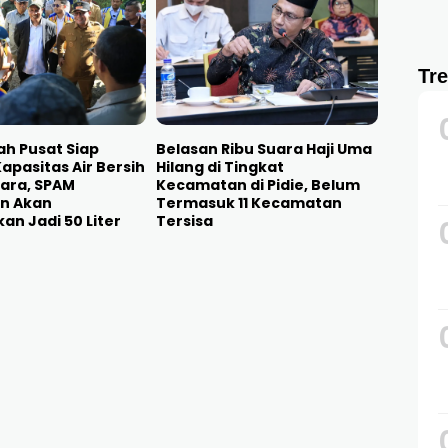
Tr
h Pusat Siap
Belasan Ribu Suara Haji Uma
pasitas Air Bersih
Hilang di Tingkat
tara, SPAM
Kecamatan di Pidie, Belum
n Akan
Termasuk 11 Kecamatan
an Jadi 50 Liter
Tersisa