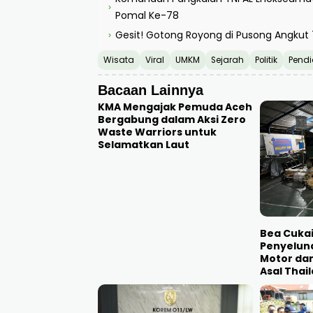
›
Pomal Ke-78
Gesit! Gotong Royong di Pusong Angku
›
Wisata
Viral
UMKM
Sejarah
Politik
Pendi
Bacaan Lainnya
KMA Mengajak Pemuda Aceh
Bergabung dalam Aksi Zero
Waste Warriors untuk
Selamatkan Laut
Bea Cuka
Penyelun
Motor dan
Asal Thai