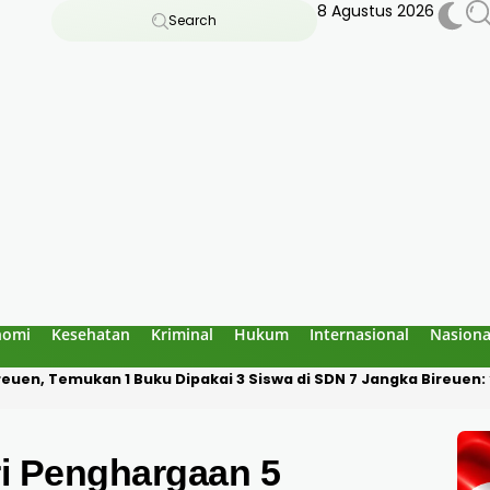
8 Agustus 2026
Search
nomi
Kesehatan
Kriminal
Hukum
Internasional
Nasiona
an Bau Amoniak di Blang Panyang: Bukan Berasal dari Fasilitas 
i Penghargaan 5