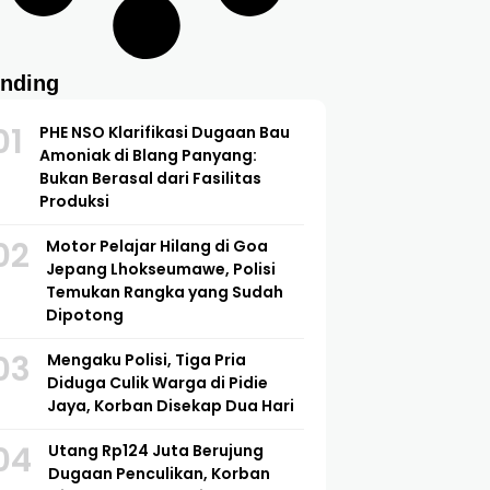
ending
01
PHE NSO Klarifikasi Dugaan Bau
Amoniak di Blang Panyang:
Bukan Berasal dari Fasilitas
Produksi
02
Motor Pelajar Hilang di Goa
Jepang Lhokseumawe, Polisi
Temukan Rangka yang Sudah
Dipotong
03
Mengaku Polisi, Tiga Pria
Diduga Culik Warga di Pidie
Jaya, Korban Disekap Dua Hari
04
Utang Rp124 Juta Berujung
Dugaan Penculikan, Korban