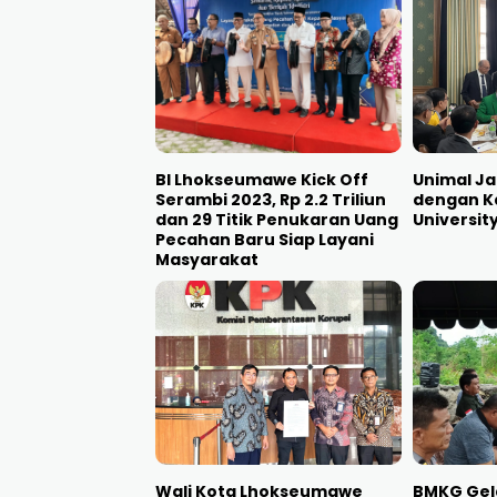
BI Lhokseumawe Kick Off
Unimal Ja
Serambi 2023, Rp 2.2 Triliun
dengan K
dan 29 Titik Penukaran Uang
Universit
Pecahan Baru Siap Layani
Masyarakat
Wali Kota Lhokseumawe
BMKG Gel