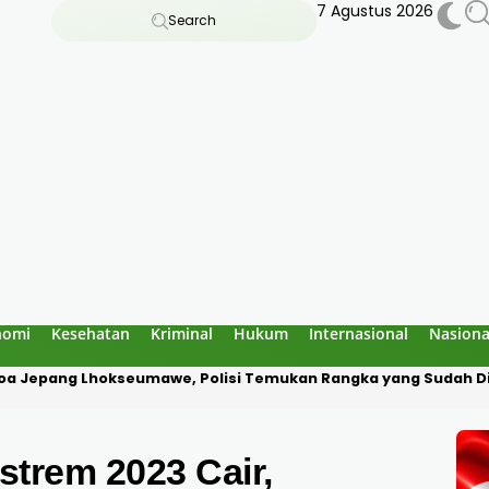
7 Agustus 2026
Search
nomi
Kesehatan
Kriminal
Hukum
Internasional
Nasiona
a Diduga Culik Warga di Pidie Jaya, Korban Disekap Dua Hari
trem 2023 Cair,