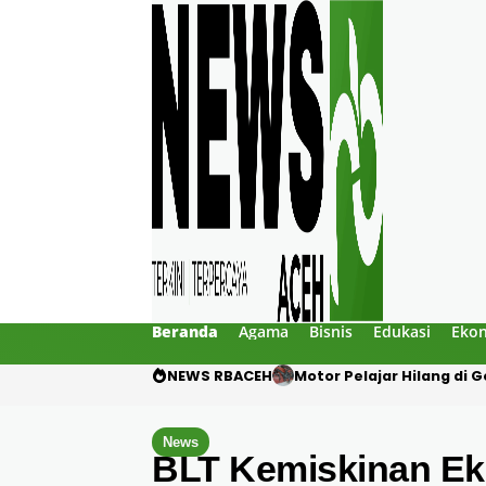
Beranda
Agama
Bisnis
Edukasi
Eko
NEWS RBACEH
Mengaku Polisi, Tiga Pri
News
BLT Kemiskinan Eks