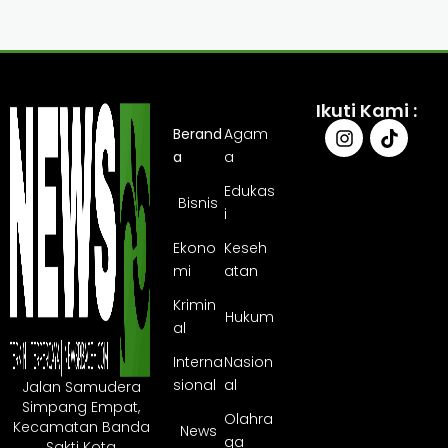
Ikuti Kami :
Berand
Agam
a
a
Edukas
Bisnis
i
Ekono
Keseh
mi
atan
Krimin
Hukum
al
Interna
Nasion
sional
al
Jalan Samudera
Simpang Empat,
Olahra
Kecamatan Banda
News
ga
Sakti Kota