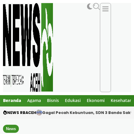
Beranda
Agama
Bisnis
Edukasi
Ekonomi
Kesehatan
NEWS RBACEH
SDN 3 Banda Sakti Turunkan Tim Inti Hadapi 
News