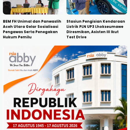
BEM FH Unimal dan Panwaslih
Stasiun Pengisian Kendaraan
Aceh Utara Gelar Sosialisasi
Listrik PLN UP3 Lhokseumawe
Pengawas Serta Penegakan
Diresmikan, Asisten III Ikut
Hukum Pemilu
Test Drive