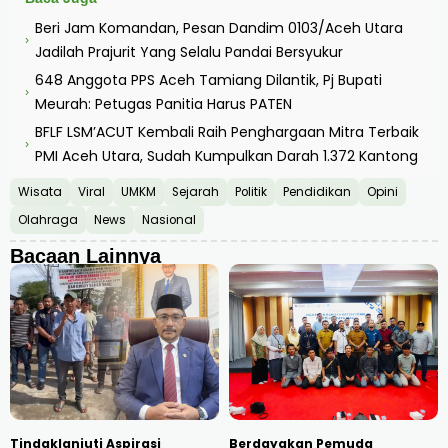
Beri Jam Komandan, Pesan Dandim 0103/Aceh Utara
›
Jadilah Prajurit Yang Selalu Pandai Bersyukur
648 Anggota PPS Aceh Tamiang Dilantik, Pj Bupati
›
Meurah: Petugas Panitia Harus PATEN
BFLF LSM’ACUT Kembali Raih Penghargaan Mitra Terbaik
›
PMI Aceh Utara, Sudah Kumpulkan Darah 1.372 Kantong
Wisata
Viral
UMKM
Sejarah
Politik
Pendidikan
Opini
Olahraga
News
Nasional
Bacaan Lainnya
Tindaklanjuti Aspirasi
Berdayakan Pemuda