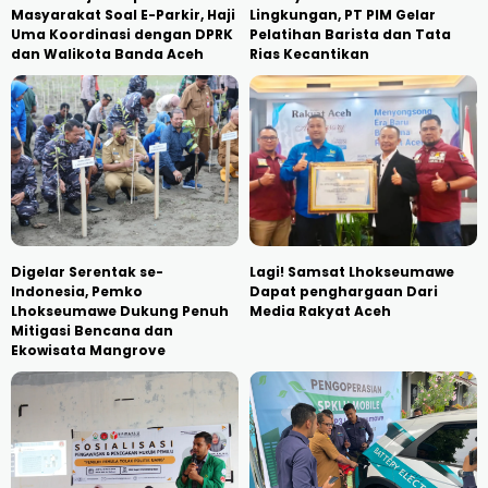
Masyarakat Soal E-Parkir, Haji
Lingkungan, PT PIM Gelar
Uma Koordinasi dengan DPRK
Pelatihan Barista dan Tata
dan Walikota Banda Aceh
Rias Kecantikan
Digelar Serentak se-
Lagi! Samsat Lhokseumawe
Indonesia, Pemko
Dapat penghargaan Dari
Lhokseumawe Dukung Penuh
Media Rakyat Aceh
Mitigasi Bencana dan
Ekowisata Mangrove