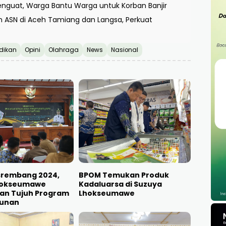
guat, Warga Bantu Warga untuk Korban Banjir
n ASN di Aceh Tamiang dan Langsa, Perkuat
dikan
Opini
Olahraga
News
Nasional
srembang 2024,
BPOM Temukan Produk
hokseumawe
Kadaluarsa di Suzuya
kan Tujuh Program
Lhokseumawe
unan