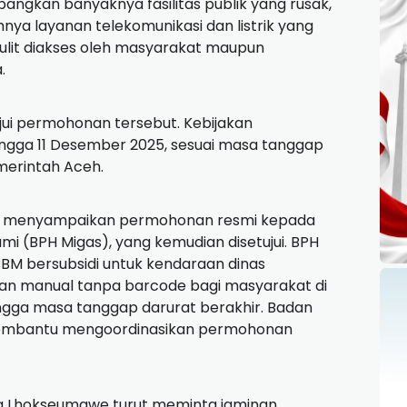
angkan banyaknya fasilitas publik yang rusak,
hnya layanan telekomunikasi dan listrik yang
ulit diakses oleh masyarakat maupun
.
jui permohonan tersebut. Kebijakan
ngga 11 Desember 2025, sesuai masa tanggap
merintah Aceh.
ah menyampaikan permohonan resmi kepada
mi (BPH Migas), yang kemudian disetujui. BPH
M bersubsidi untuk kendaraan dinas
n manual tanpa barcode bagi masyarakat di
ngga masa tanggap darurat berakhir. Badan
membantu mengoordinasikan permohonan
ta Lhokseumawe turut meminta jaminan