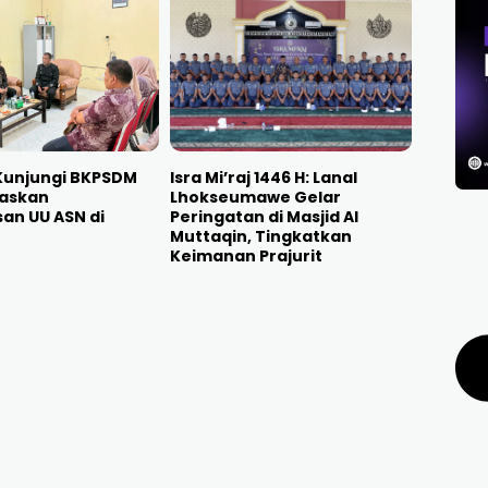
Kunjungi BKPSDM
Isra Mi’raj 1446 H: Lanal
gaskan
Lhokseumawe Gelar
an UU ASN di
Peringatan di Masjid Al
Muttaqin, Tingkatkan
Keimanan Prajurit