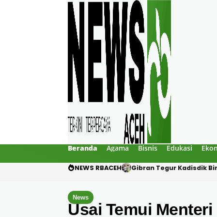
Beranda
Agama
Bisnis
Edukasi
Eko
NEWS RBACEH
PHE NSO Klarifikasi Duga
News
Usai Temui Menteri