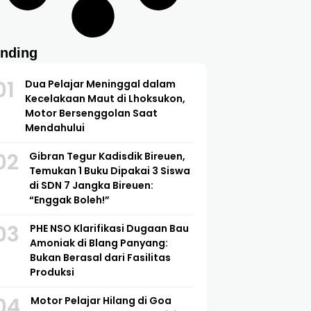
ending
01
Dua Pelajar Meninggal dalam
Kecelakaan Maut di Lhoksukon,
Motor Bersenggolan Saat
Mendahului
02
Gibran Tegur Kadisdik Bireuen,
Temukan 1 Buku Dipakai 3 Siswa
di SDN 7 Jangka Bireuen:
“Enggak Boleh!”
03
PHE NSO Klarifikasi Dugaan Bau
Amoniak di Blang Panyang:
Bukan Berasal dari Fasilitas
Produksi
04
Motor Pelajar Hilang di Goa