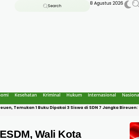
8 Agustus 2026
Search
nomi
Kesehatan
Kriminal
Hukum
Internasional
Nasiona
an Bau Amoniak di Blang Panyang: Bukan Berasal dari Fasilitas 
 ESDM, Wali Kota