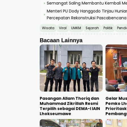
Semangat Saling Membantu Kembali Men
›
Menteri PU Dody Hanggodo Tinjau Hunia
›
Percepatan Rekonstruksi Pascabencana
Wisata
Viral
UMKM
Sejarah
Politik
Pendi
Bacaan Lainnya
Pasangan Allam Thoriq dan
Gelar Mu
Muhammad Zikrillah Resmi
Pemko L
Terpilih sebagai DEMA-I IAIN
Prioritas
Lhokseumawe
Pembang