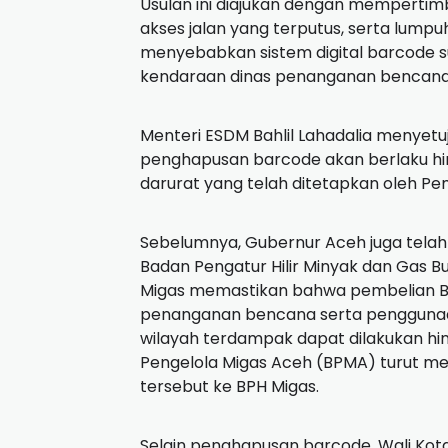
Usulan ini diajukan dengan mempertimb
akses jalan yang terputus, serta lumpu
menyebabkan sistem digital barcode s
kendaraan dinas penanganan bencana
Menteri ESDM Bahlil Lahadalia menyetu
penghapusan barcode akan berlaku hi
darurat yang telah ditetapkan oleh Pe
Sebelumnya, Gubernur Aceh juga tel
Badan Pengatur Hilir Minyak dan Gas Bu
Migas memastikan bahwa pembelian BB
penanganan bencana serta penggunaa
wilayah terdampak dapat dilakukan hi
Pengelola Migas Aceh (BPMA) turut 
tersebut ke BPH Migas.
Selain penghapusan barcode, Wali Ko