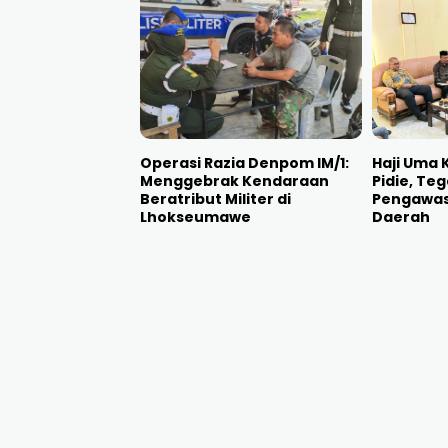
Operasi Razia Denpom IM/1:
Haji Uma 
Menggebrak Kendaraan
Pidie, Te
Beratribut Militer di
Pengawas
Lhokseumawe
Daerah