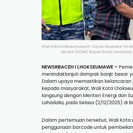
Wali Kota Lhokseumawe Dr. Sayuti Abubakar SH 
Mineral (ESDM), Bapak Bahlil Lahadalia
NEWSRBACEH I LHOKSEUMAWE –
Pemer
menindaklanjuti dampak banjir besar y
Dalam upaya memastikan kelancaran p
kepada masyarakat, Wali Kota Lhokse
langsung dengan Menteri Energi dan S
Lahadalia, pada Selasa (2/12/2025) di 
Dalam pertemuan tersebut, Wali Kot
penggunaan barcode untuk pembelian 