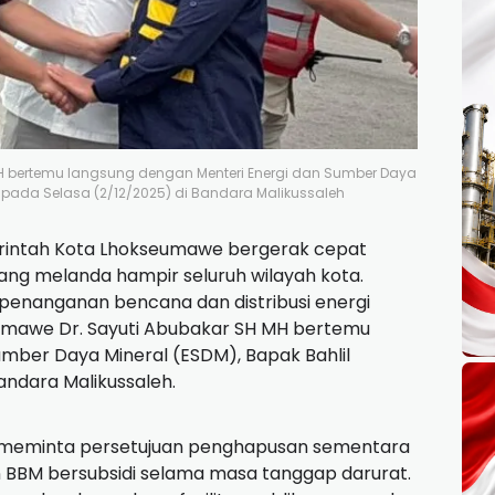
MH bertemu langsung dengan Menteri Energi dan Sumber Daya
, pada Selasa (2/12/2025) di Bandara Malikussaleh
intah Kota Lhokseumawe bergerak cepat
ang melanda hampir seluruh wilayah kota.
enanganan bencana dan distribusi energi
umawe Dr. Sayuti Abubakar SH MH bertemu
umber Daya Mineral (ESDM), Bapak Bahlil
Bandara Malikussaleh.
a meminta persetujuan penghapusan sementara
BBM bersubsidi selama masa tanggap darurat.