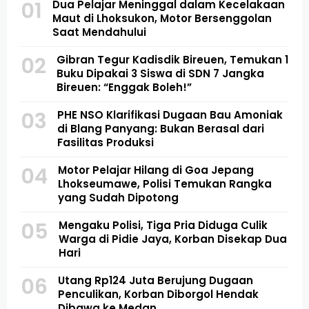
01
Dua Pelajar Meninggal dalam Kecelakaan
Maut di Lhoksukon, Motor Bersenggolan
Saat Mendahului
02
Gibran Tegur Kadisdik Bireuen, Temukan 1
Buku Dipakai 3 Siswa di SDN 7 Jangka
Bireuen: “Enggak Boleh!”
03
PHE NSO Klarifikasi Dugaan Bau Amoniak
di Blang Panyang: Bukan Berasal dari
Fasilitas Produksi
04
Motor Pelajar Hilang di Goa Jepang
Lhokseumawe, Polisi Temukan Rangka
yang Sudah Dipotong
05
Mengaku Polisi, Tiga Pria Diduga Culik
Warga di Pidie Jaya, Korban Disekap Dua
Hari
06
Utang Rp124 Juta Berujung Dugaan
Penculikan, Korban Diborgol Hendak
Dibawa ke Medan