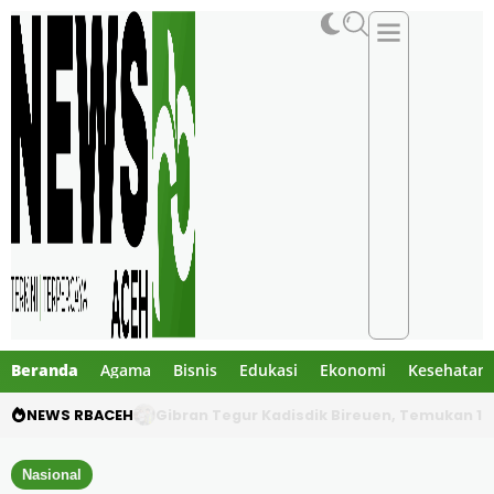
Beranda
Agama
Bisnis
Edukasi
Ekonomi
Kesehatan
NEWS RBACEH
PHE NSO Klarifikasi Dugaan Bau Amoniak di 
Nasional