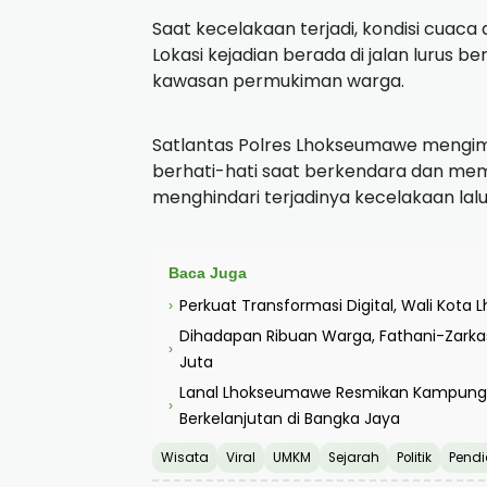
Saat kecelakaan terjadi, kondisi cuaca 
Lokasi kejadian berada di jalan lurus b
kawasan permukiman warga.
Satlantas Polres Lhokseumawe mengimb
berhati-hati saat berkendara dan mem
menghindari terjadinya kecelakaan lalu 
Baca Juga
Perkuat Transformasi Digital, Wali Ko
›
Dihadapan Ribuan Warga, Fathani-Zark
›
Juta
Lanal Lhokseumawe Resmikan Kampung 
›
Berkelanjutan di Bangka Jaya
Wisata
Viral
UMKM
Sejarah
Politik
Pendi