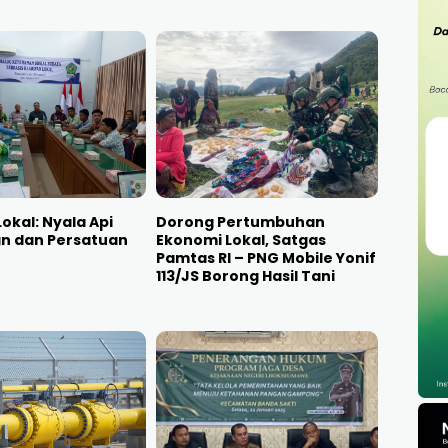
okal: Nyala Api
Dorong Pertumbuhan
n dan Persatuan
Ekonomi Lokal, Satgas
Pamtas RI – PNG Mobile Yonif
113/JS Borong Hasil Tani