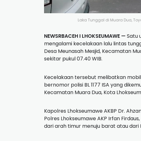
Laka Tunggal di Muara Dua, Toyo
NEWSRBACEH I LHOKSEUMAWE —
Satu 
mengalami kecelakaan lalu lintas tung
Desa Meunasah Mesjid, Kecamatan Mua
sekitar pukul 07.40 WIB.
Kecelakaan tersebut melibatkan mobil 
bernomor polisi BL 1177 ISA yang dikem
Kecamatan Muara Dua, Kota Lhokseu
Kapolres Lhokseumawe AKBP Dr. Ahzan., S.
Polres Lhokseumawe AKP Irfan Firdaus, S
dari arah timur menuju barat atau dar