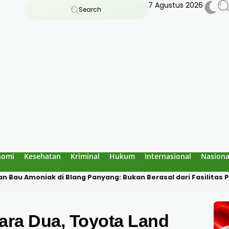
7 Agustus 2026
Search
nomi
Kesehatan
Kriminal
Hukum
Internasional
Nasiona
 Goa Jepang Lhokseumawe, Polisi Temukan Rangka yang Sudah 
ara Dua, Toyota Land