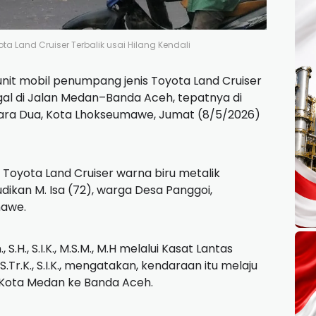
ta Land Cruiser Terbalik usai Hilang Kendali
unit mobil penumpang jenis Toyota Land Cruiser
gal di Jalan Medan–Banda Aceh, tepatnya di
ra Dua, Kota Lhokseumawe, Jumat (8/5/2026)
Toyota Land Cruiser warna biru metalik
udikan M. Isa (72), warga Desa Panggoi,
mawe.
H., S.I.K., M.S.M., M.H melalui Kasat Lantas
.Tr.K., S.I.K., mengatakan, kendaraan itu melaju
i Kota Medan ke Banda Aceh.