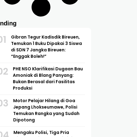
ending
01
Gibran Tegur Kadisdik Bireuen,
Temukan 1 Buku Dipakai 3 Siswa
di SDN 7 Jangka Bireuen:
“Enggak Boleh!”
02
PHE NSO Klarifikasi Dugaan Bau
Amoniak di Blang Panyang:
Bukan Berasal dari Fasilitas
Produksi
03
Motor Pelajar Hilang di Goa
Jepang Lhokseumawe, Polisi
Temukan Rangka yang Sudah
Dipotong
04
Mengaku Polisi, Tiga Pria