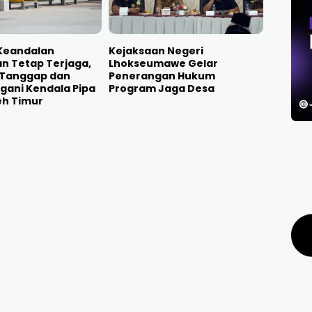
 Keandalan
Kejaksaan Negeri
n Tetap Terjaga,
Lhokseumawe Gelar
 Tanggap dan
Penerangan Hukum
gani Kendala Pipa
Program Jaga Desa
eh Timur