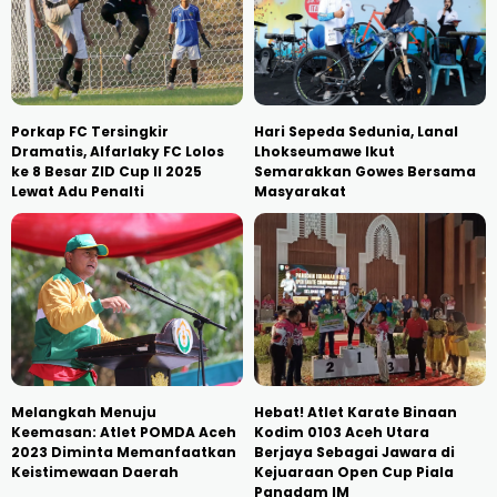
Porkap FC Tersingkir
Hari Sepeda Sedunia, Lanal
Dramatis, Alfarlaky FC Lolos
Lhokseumawe Ikut
ke 8 Besar ZID Cup II 2025
Semarakkan Gowes Bersama
Lewat Adu Penalti
Masyarakat
Melangkah Menuju
Hebat! Atlet Karate Binaan
Keemasan: Atlet POMDA Aceh
Kodim 0103 Aceh Utara
2023 Diminta Memanfaatkan
Berjaya Sebagai Jawara di
Keistimewaan Daerah
Kejuaraan Open Cup Piala
Pangdam IM