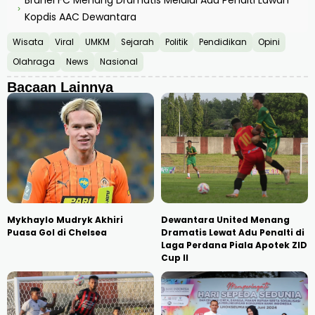
Brunei FC Menang Dramatis Melalui Adu Penalti Lawan
›
Kopdis AAC Dewantara
Wisata
Viral
UMKM
Sejarah
Politik
Pendidikan
Opini
Olahraga
News
Nasional
Bacaan Lainnya
Mykhaylo Mudryk Akhiri
Dewantara United Menang
Puasa Gol di Chelsea
Dramatis Lewat Adu Penalti di
Laga Perdana Piala Apotek ZID
Cup II