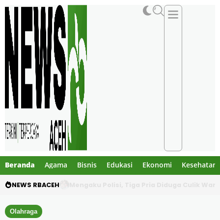
Beranda
Agama
Bisnis
Edukasi
Ekonomi
Kesehatan
NEWS RBACEH
Utang Rp124 Juta Berujung Dugaan Penculi
Olahraga